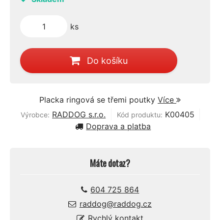
ks
Do košíku
Placka ringová se třemi poutky
Více
RADDOG s.r.o.
K00405
Výrobce:
Kód produktu:
Doprava a platba
Máte dotaz?
604 725 864
raddog@raddog.cz
Rychlý kontakt