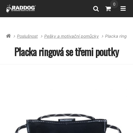
0
Vyhledat
Přejít do k
Otev
Poslušnost
Pešky a motivační pomůcky
Placka ringov
Placka ringová se třemi poutky