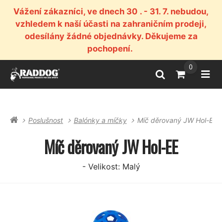
Vážení zákazníci, ve dnech 30 . - 31. 7. nebudou,
vzhledem k naší účasti na zahraničním prodeji,
odesílány žádné objednávky. Děkujeme za
pochopení.
0
Vyhledat
Přejít do k
Otev
Poslušnost
Balónky a míčky
Míč děrovaný JW Hol-EE
Míč děrovaný JW Hol-EE
- Velikost: Malý