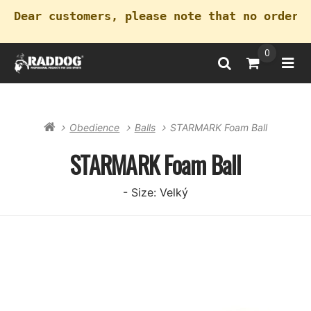
Dear customers, please note that no orders
0
Search
Go to Cart
Ope
Obedience
Balls
STARMARK Foam Ball
STARMARK Foam Ball
- Size: Velký