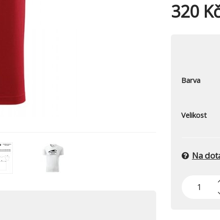
320 K
Barva
Velikost
Na dot