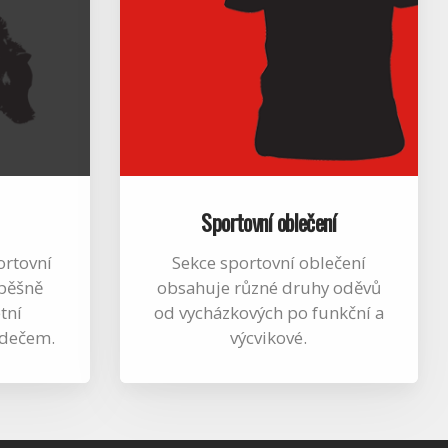
Sportovní oblečení
ortovní
Sekce sportovní oblečení
spěšně
obsahuje různé druhy oděvů
tní
od vycházkových po funkční a
adečem.
výcvikové.