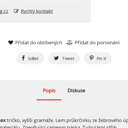
g.cz
Rychlý kontakt
Přidat do oblíbených
Přidat do porovnání
Sdílet
Tweet
Pin It
Popis
Diskuse
sex
tričko, vyšší gramáže. Lem průkrčníku ze žebrového úp
ateriálu. Zpevňující ramenní páska. Tubulární střih.