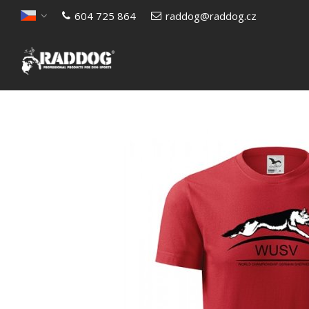
604 725 864
raddog@raddog.cz
Otevřít menu