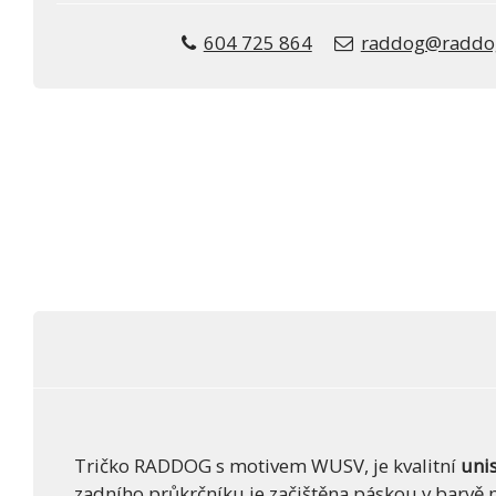
604 725 864
raddog@raddo
Tričko RADDOG s motivem WUSV, je kvalitní
uni
zadního průkrčníku je začištěna páskou v barvě m