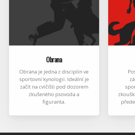
Obrana
Obrana je jedna z disciplín ve
Pos
sportovní kynologii. Ideální je
zá
začít na cvičišti pod dozorem
spor
zkušeného psovoda a
zkoušk
figuranta.
přede