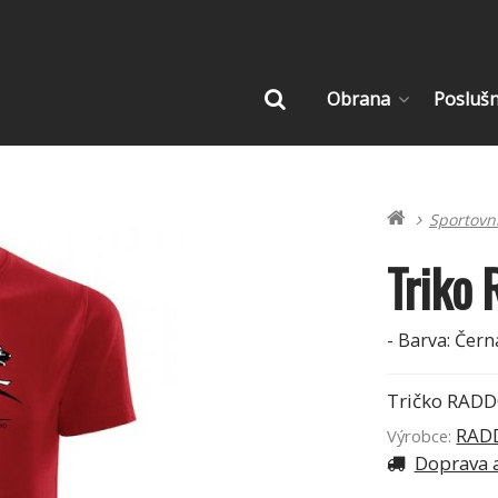
Obrana
Posluš
Vyhledat
Sportovn
Triko
- Barva: Černá
Tričko RADDO
RADD
Výrobce:
Doprava a