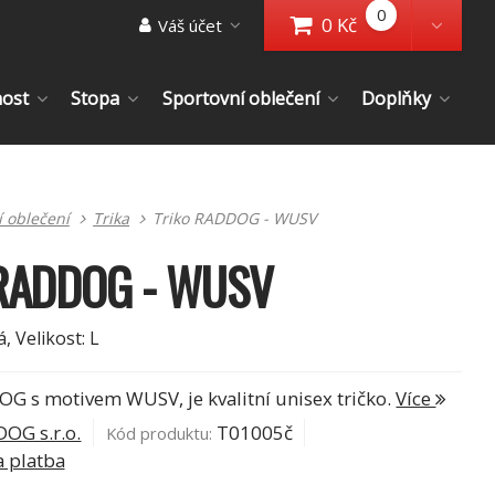
0
0 Kč
Váš účet
Přejít do košíku
Toggl
nost
Stopa
Sportovní oblečení
Doplňky
í oblečení
Trika
Triko RADDOG - WUSV
 RADDOG - WUSV
, Velikost: L
G s motivem WUSV, je kvalitní unisex tričko.
Více
OG s.r.o.
T01005č
Kód produktu:
 platba