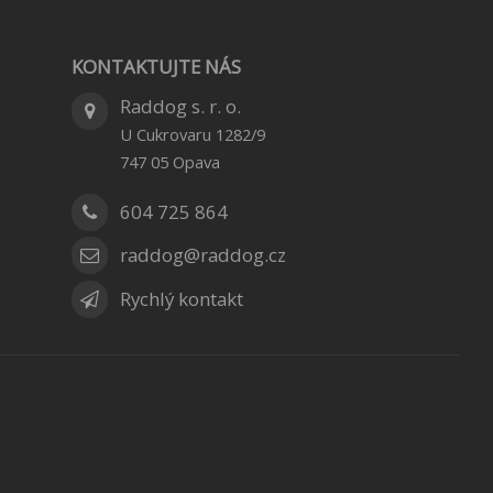
KONTAKTUJTE NÁS
Raddog s. r. o.
U Cukrovaru 1282/9
747 05
Opava
604 725 864
raddog@raddog.cz
Rychlý kontakt