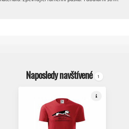
Naposledy navštívené
1
Rychlé info