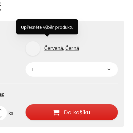
č
Upřesněte výběr produktu
Červená
,
Černá
az
Do košíku
ks