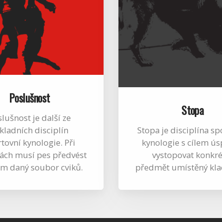
Poslušnost
Stopa
lušnost je další ze
kladních disciplín
Stopa je disciplína sp
tovní kynologie. Při
kynologie s cílem ú
ách musí pes předvést
vystopovat konkré
m daný soubor cviků.
předmět umístěný kl