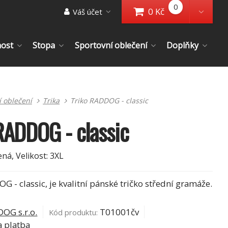
0
0 Kč
Váš účet
Přejít do košíku
Toggl
nost
Stopa
Sportovní oblečení
Doplňky
í oblečení
Trika
Triko RADDOG - classic
RADDOG - classic
ená, Velikost: 3XL
G - classic, je kvalitní pánské tričko střední gramáže.
OG s.r.o.
T01001čv
Kód produktu:
 platba