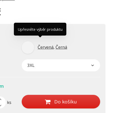
č
Upřesněte výběr produktu
Červená
,
Černá
em
Do košíku
ks