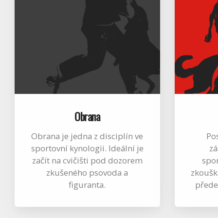
Obrana
Obrana je jedna z disciplín ve
Pos
sportovní kynologii. Ideální je
zá
začít na cvičišti pod dozorem
spor
zkušeného psovoda a
zkoušk
figuranta.
přede