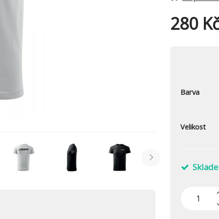
280 K
Barva
Velikost
Další
Sklad