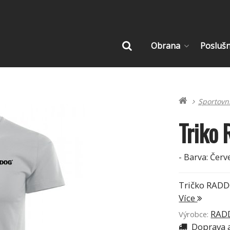
Obrana
Posluš
Vyhledat
Sportovn
Triko 
- Barva: Červ
Tričko RADDO
Více
RADD
Výrobce:
Doprava a