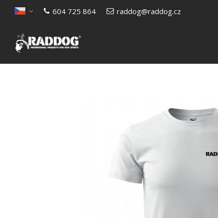
604 725 864
raddog@raddog.cz
Otevřít menu