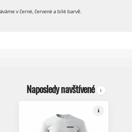
áváme v černé, červené a bílé barvě.
Naposledy navštívené
1
Rychlé info