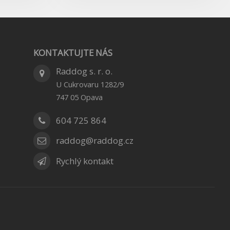
KONTAKTUJTE NÁS
Raddog s. r. o.
U Cukrovaru 1282/9
747 05
Opava
604 725 864
raddog@raddog.cz
Rychlý kontakt