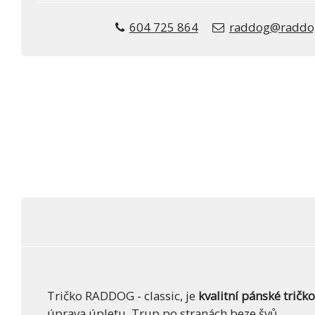
604 725 864
raddog@raddo
Tričko RADDOG - classic, je
kvalitní pánské tričk
úprava úpletu. Trup po stranách beze švů.