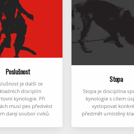
Poslušnost
Stopa
lušnost je další ze
kladních disciplín
Stopa je disciplína sp
tovní kynologie. Při
kynologie s cílem ú
ách musí pes předvést
vystopovat konkré
m daný soubor cviků.
předmět umístěný kl