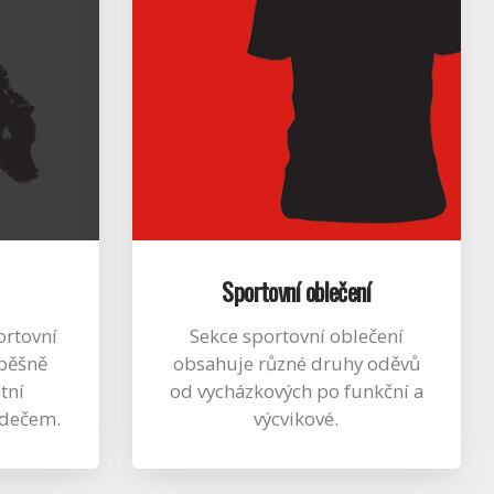
Sportovní oblečení
ortovní
Sekce sportovní oblečení
spěšně
obsahuje různé druhy oděvů
tní
od vycházkových po funkční a
adečem.
výcvikové.